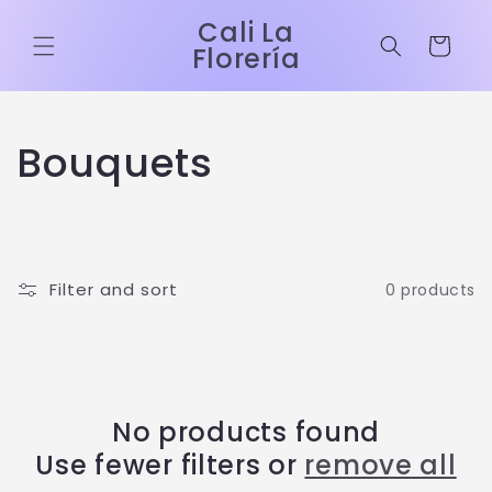
Skip to
Cali La
content
Cart
Florería
C
Bouquets
o
l
Filter and sort
0 products
l
e
c
No products found
t
Use fewer filters or
remove all