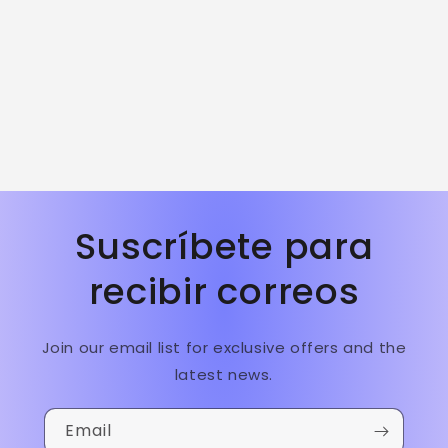
i
o
n
:
Suscríbete para
recibir correos
Join our email list for exclusive offers and the
latest news.
Email